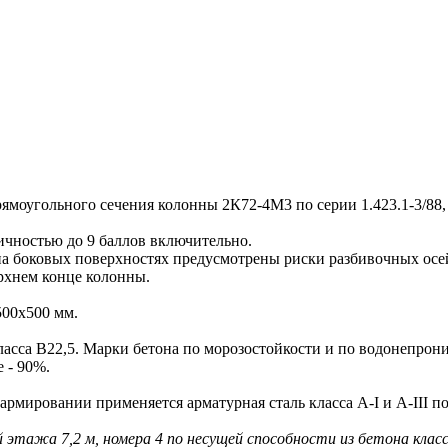
угольного сечения колонны 2К72-4М3 по серии 1.423.1-3/88,
чностью до 9 баллов включительно.
оковых поверхностях предусмотрены риски разбивочных осей 
рхнем конце колонны.
00х500 мм.
сса В22,5. Марки бетона по морозостойкости и по водонепрони
 - 90%.
ровании применяется арматурная сталь класса A-I и A-III по 
 этажа 7,2 м, номера 4 по несущей способности из бетона класс