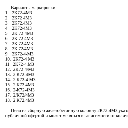
Варианты маркировки:
1. 2К72-4М3
2. 2К72 4М3
3. 2К72.4М3
4. 2К72/4М3
5. 2К 72-4М3
6. 2К 72 4М3
7. 2К 72.4М3
8. 2К 72/4М3
9. 2К72-4-М3
10. 2К72-4 М3
11. 2К72-4.М3
12. 2К72-4/М3
13. 2 К72-4М3
14. 2 К72-4 М3
15. 2 К72 4М3
16. 2-К72-4М3
17. 2/К72/4М3
18. 2.К72.4М3
Цена на сборную железобетонную колонну 2К72-4М3 указана с
публичной офертой и может меняться в зависимости от коли