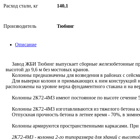
Расход стали, кг
140,1
Производитель
Тюбинг
Описание
Завод ЖБИ Тюбинг выпускает сборные железобетонные прямо
высотой до 9,6 м без мостовых кранов.
Колонны предназначены для возведения в районах с сейсми
Для выверки колонн и примыкающих к ним конструкций на б
расположены на уровне верха фундаментного стакана и на ве
Колонны 2К72-4М3 имеют постоянное по высоте сечение 5
Колонны 2К72-4М3 изготавливаются из тяжелого бетона кла
Отпускная прочность бетона в летнее время - 70%, в зимнее
Колонны армируются пространственными каркасами. При арми
2К72-4М3 - колонна 2-го типоразмера для зданий с высотой