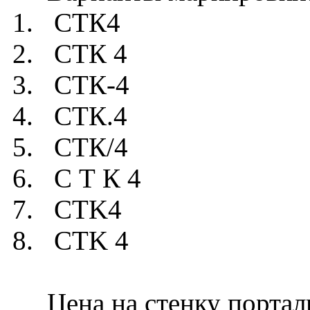
1. СТК4
2. СТК 4
3. СТК-4
4. СТК.4
5. СТК/4
6. С Т К 4
7. CTK4
8. CTK 4
Цена на стенку порталь