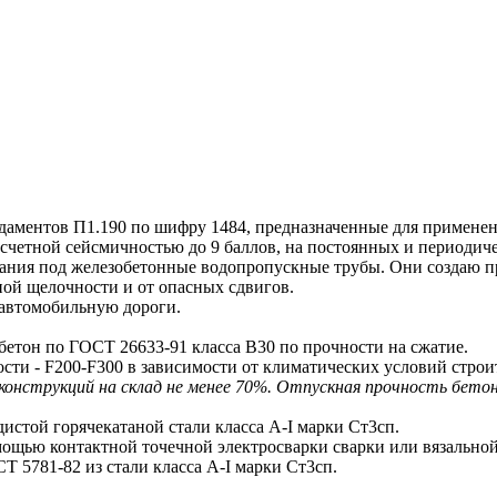
ентов П1.190 по шифру 1484, предназначенные для применени
асчетной сейсмичностью до 9 баллов, на постоянных и периодич
ния под железобетонные водопропускные трубы. Они создаю п
ной щелочности и от опасных сдвигов.
д автомобильную дороги.
тон по ГОСТ 26633-91 класса В30 по прочности на сжатие.
ти - F200-F300 в зависимости от климатических условий строи
конструкций на склад не менее 70%. Отпускная прочность бетон
той горячекатаной стали класса А-I марки Ст3сп.
мощью контактной точечной электросварки сварки или вязально
5781-82 из стали класса А-I марки Ст3сп.