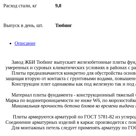
Расход стали, кг
9,8
Выпуск в день, шт.
Тюбинг
Описание
Завод ЖБИ Тюбинг выпускает железобетонные плиты фундам
умеренных и суровых климатических условиях в районах с р
Плиты предназначаются конкретно для обустройства основа
защищая вторую от контакта с грунтовыми водами, повышен
Конструкции плит одинаковы как под железную так и по
Материал плиты фундамента - конструкционный тяжелый бе
Марка по водонепроницаемости не ниже W6, по морозостойкос
Минимальная прочность бетона блоков ко времени выдачи 
Плиты армируются арматурой по ГОСТ 5781-82 из углеродис
Соединение арматурных изделий в каркас производится с по
Для монтажных петель следует применять арматуру по ГОСТ 