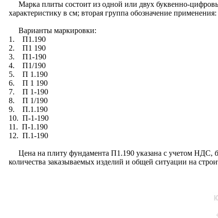
Марка плиты состоит из одной или двух буквенно-цифровых
характеристику в см; вторая группа обозначение применения:
Варианты маркировки:
1. П1.190
2. П1 190
3. П1-190
4. П1/190
5. П 1.190
6. П 1 190
7. П 1-190
8. П 1/190
9. П.1.190
10. П-1-190
11. П-1.190
12. П.1-190
Цена на плиту фундамента П1.190 указана с учетом НДС, бе
количества заказываемых изделий и общей ситуации на стро