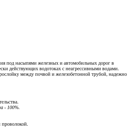
я под насыпями железных и автомобильных дорог в
ески действующих водотоках с неагрессивными водами.
рослойку между почвой и железобетонной трубой, надежно
тельства.
а - 100%.
й проволокой.