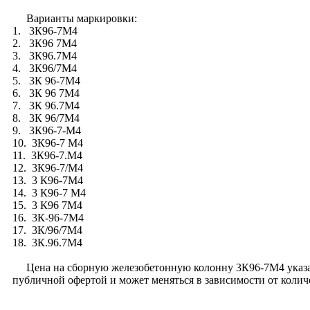
Варианты маркировки:
1. 3К96-7М4
2. 3К96 7М4
3. 3К96.7М4
4. 3К96/7М4
5. 3К 96-7М4
6. 3К 96 7М4
7. 3К 96.7М4
8. 3К 96/7М4
9. 3К96-7-М4
10. 3К96-7 М4
11. 3К96-7.М4
12. 3К96-7/М4
13. 3 К96-7М4
14. 3 К96-7 М4
15. 3 К96 7М4
16. 3К-96-7М4
17. 3К/96/7М4
18. 3К.96.7М4
Цена на сборную железобетонную колонну 3К96-7М4 указана с
публичной офертой и может меняться в зависимости от коли