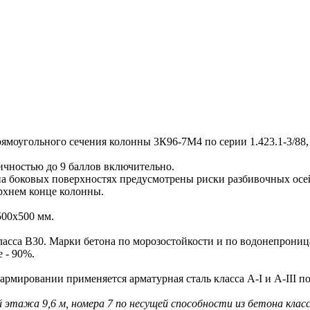
угольного сечения колонны 3К96-7М4 по серии 1.423.1-3/88,
чностью до 9 баллов включительно.
оковых поверхностях предусмотрены риски разбивочных осей 
рхнем конце колонны.
00х500 мм.
сса В30. Марки бетона по морозостойкости и по водонепрониц
 - 90%.
ровании применяется арматурная сталь класса A-I и A-III по 
й этажа 9,6 м, номера 7 по несущей способности из бетона класс