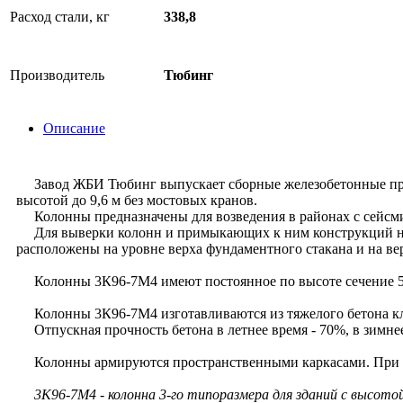
Расход стали, кг
338,8
Производитель
Тюбинг
Описание
Завод ЖБИ Тюбинг выпускает сборные железобетонные прямо
высотой до 9,6 м без мостовых кранов.
Колонны предназначены для возведения в районах с сейсми
Для выверки колонн и примыкающих к ним конструкций на б
расположены на уровне верха фундаментного стакана и на ве
Колонны 3К96-7М4 имеют постоянное по высоте сечение 5
Колонны 3К96-7М4 изготавливаются из тяжелого бетона кла
Отпускная прочность бетона в летнее время - 70%, в зимнее
Колонны армируются пространственными каркасами. При арми
3К96-7М4 - колонна 3-го типоразмера для зданий с высото