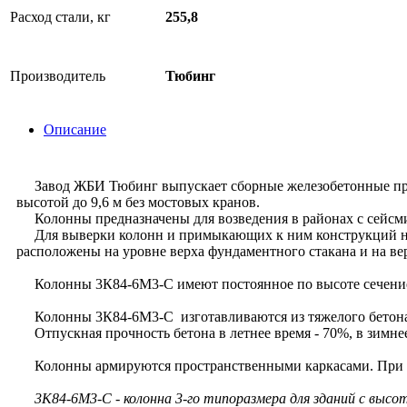
Расход стали, кг
255,8
Производитель
Тюбинг
Описание
Завод ЖБИ Тюбинг выпускает сборные железобетонные прямо
высотой до 9,6 м без мостовых кранов.
Колонны предназначены для возведения в районах с сейсми
Для выверки колонн и примыкающих к ним конструкций на б
расположены на уровне верха фундаментного стакана и на ве
Колонны 3К84-6М3-С имеют постоянное по высоте сечение
Колонны 3К84-6М3-С изготавливаются из тяжелого бетона к
Отпускная прочность бетона в летнее время - 70%, в зимнее
Колонны армируются пространственными каркасами. При арми
3К84-6М3-С - колонна 3-го типоразмера для зданий с высот