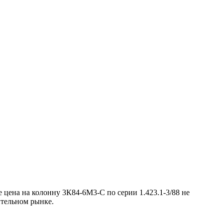
цена на колонну 3К84-6М3-С по серии 1.423.1-3/88 не
оительном рынке.