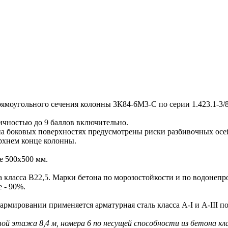
угольного сечения колонны 3К84-6М3-С по серии 1.423.1-3/8
чностью до 9 баллов включительно.
оковых поверхностях предусмотрены риски разбивочных осей 
рхнем конце колонны.
 500х500 мм.
ласса В22,5. Марки бетона по морозостойкости и по водонепр
 - 90%.
ровании применяется арматурная сталь класса A-I и A-III по 
ой этажа 8,4 м, номера 6 по несущей способности из бетона кла