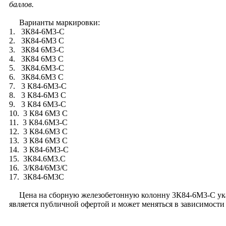
баллов.
Варианты маркировки:
1. 3К84-6М3-С
2. 3К84-6М3 С
3. 3К84 6М3-С
4. 3К84 6М3 С
5. 3К84.6М3-С
6. 3К84.6М3 С
7. 3 К84-6М3-С
8. 3 К84-6М3 С
9. 3 К84 6М3-С
10. 3 К84 6М3 С
11. 3 К84.6М3-С
12. 3 К84.6М3 С
13. 3 К84 6М3 С
14. 3 К84-6М3-С
15. 3К84.6М3.С
16. 3/К84/6М3/С
17. 3К84-6М3С
Цена на сборную железобетонную колонну 3К84-6М3-С указана
является публичной офертой и может меняться в зависимост